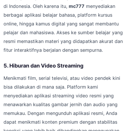
di Indonesia. Oleh karena itu,
mc777
menyediakan
berbagai aplikasi belajar bahasa, platform kursus
online, hingga kamus digital yang sangat membantu
pelajar dan mahasiswa. Akses ke sumber belajar yang
resmi memastikan materi yang didapatkan akurat dan
fitur interaktifnya berjalan dengan sempurna.
5. Hiburan dan Video Streaming
Menikmati film, serial televisi, atau video pendek kini
bisa dilakukan di mana saja. Platform kami
menyediakan aplikasi streaming video resmi yang
menawarkan kualitas gambar jernih dan audio yang
memukau. Dengan mengunduh aplikasi resmi, Anda
dapat menikmati konten premium dengan stabilitas
koneksi yang lebih baik dibandingkan menggunakan