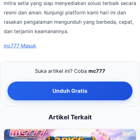
mitra setia yang siap menyediakan solusi terbaik secara
resmi dan aman. Kunjungi platform kami hari ini dan
rasakan pengalaman mengunduh yang berbeda, cepat,
dan terjamin keamanannya.
mc777 Masuk
Suka artikel ini? Coba
mc777
Unduh Gratis
Artikel Terkait