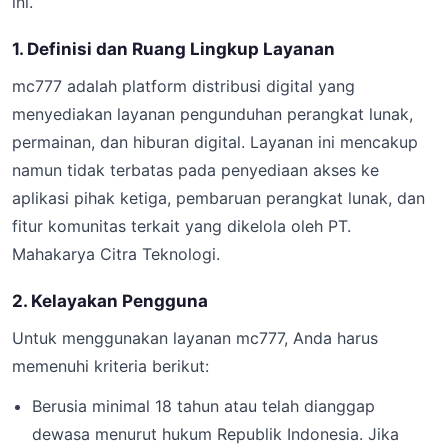
ini.
1. Definisi dan Ruang Lingkup Layanan
mc777 adalah platform distribusi digital yang
menyediakan layanan pengunduhan perangkat lunak,
permainan, dan hiburan digital. Layanan ini mencakup
namun tidak terbatas pada penyediaan akses ke
aplikasi pihak ketiga, pembaruan perangkat lunak, dan
fitur komunitas terkait yang dikelola oleh PT.
Mahakarya Citra Teknologi.
2. Kelayakan Pengguna
Untuk menggunakan layanan mc777, Anda harus
memenuhi kriteria berikut:
Berusia minimal 18 tahun atau telah dianggap
dewasa menurut hukum Republik Indonesia. Jika