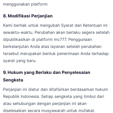
menggunakan platform.
8. Modifikasi Perjanjian
Kami berhak untuk mengubah Syarat dan Ketentuan ini
sewaktu-waktu. Perubahan akan berlaku segera setelah
dipublikasikan di platform mc777. Penggunaan
berkelanjutan Anda atas layanan setelah perubahan
tersebut merupakan bentuk penerimaan Anda terhadap
syarat yang baru.
9. Hukum yang Berlaku dan Penyelesaian
Sengketa
Perjanjian ini diatur dan ditafsirkan berdasarkan hukum
Republik Indonesia. Setiap sengketa yang timbul dari
atau sehubungan dengan perjanjian ini akan
diselesaikan secara musyawarah untuk mufakat.