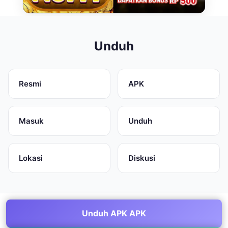
Unduh
Resmi
APK
Masuk
Unduh
Lokasi
Diskusi
Unduh APK APK