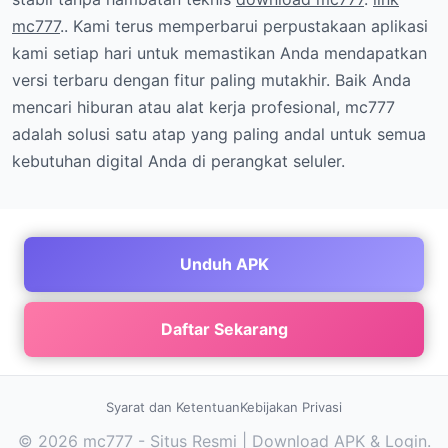
mc777
.. Kami terus memperbarui perpustakaan aplikasi
kami setiap hari untuk memastikan Anda mendapatkan
versi terbaru dengan fitur paling mutakhir. Baik Anda
mencari hiburan atau alat kerja profesional, mc777
adalah solusi satu atap yang paling andal untuk semua
kebutuhan digital Anda di perangkat seluler.
Unduh APK
Daftar Sekarang
Syarat dan Ketentuan
Kebijakan Privasi
© 2026 mc777 - Situs Resmi | Download APK & Login.