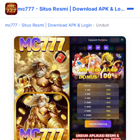
mc777 - Situs Resmi | Download APK & Login
mc777 - Situs Resmi | Download APK & Login
›
Unduh