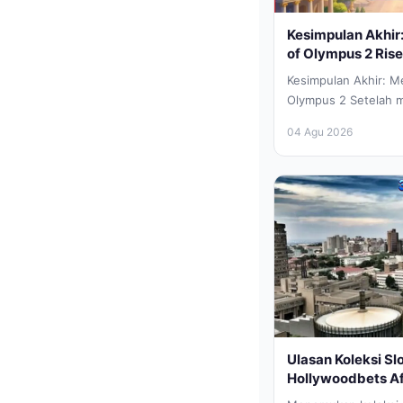
Kesimpulan Akhir
of Olympus 2 Ris
Kesimpulan Akhir: Me
Olympus 2 Setelah m
Pigs of Olympus 2: Ri
04 Agu 2026
Ulasan Koleksi Slo
Hollywoodbets Af