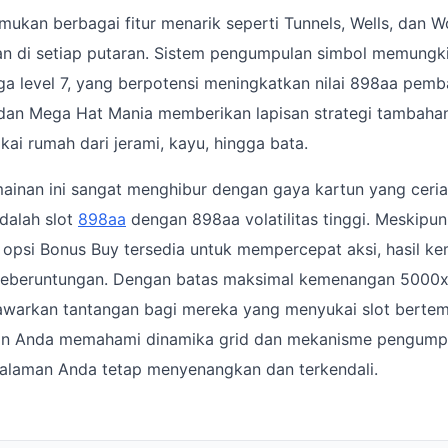
kan berbagai fitur menarik seperti Tunnels, Wells, dan W
 di setiap putaran. Sistem pengumpulan simbol memungk
ga level 7, yang berpotensi meningkatkan nilai 898aa pemb
 dan Mega Hat Mania memberikan lapisan strategi tambahan
i rumah dari jerami, kayu, hingga bata.
mainan ini sangat menghibur dengan gaya kartun yang ceria
adalah slot
898aa
dengan 898aa volatilitas tinggi. Meskipun 
 opsi Bonus Buy tersedia untuk mempercepat aksi, hasil k
eberuntungan. Dengan batas maksimal kemenangan 5000x 
awarkan tantangan bagi mereka yang menyukai slot bertem
ikan Anda memahami dinamika grid dan mekanisme pengump
alaman Anda tetap menyenangkan dan terkendali.