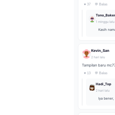
♥ 37
💬 Balas
Tono_Bake
1 minggu lalu
Kasih nama
Kevin_San
2 hari lalu
Tampilan baru mc77
♥ 13
💬 Balas
Hadi_Top
2 hari lalu
Iya bener,