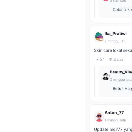
3 hari lalu
Coba lirik
Ika_Pratiwi
2 minggu lalu
Skin care lokal se
♥ 57
💬 Balas
Beauty_Vlo
2 minggu lalu
Betul! Har
Anton_77
1 minggu lalu
Update mc777 yang 