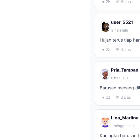
♥ 25
💬 Balas
user_5521
3 hari lalu
Hujan terus tiap ha
♥ 23
💬 Balas
Pria_Tampan
6 hari lalu
Barusan menang dik
♥ 11
💬 Balas
Lina_Marlina
1 minggu lalu
Kucingku barusan l