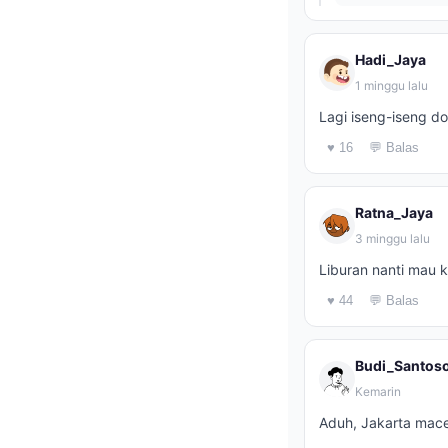
Hadi_Jaya
1 minggu lalu
Lagi iseng-iseng d
♥ 16
💬 Balas
Ratna_Jaya
3 minggu lalu
Liburan nanti mau k
♥ 44
💬 Balas
Budi_Santos
Kemarin
Aduh, Jakarta mace