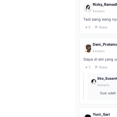
Rizky_Ramad
Kemarin
Tadi siang iseng ny
♥ 8
💬 Balas
Dani_Pratam
Kemarin
Siapa di sini yang
♥ 3
💬 Balas
Eko_Susan
Kemarin
Gue udah p
Yuni_Sari