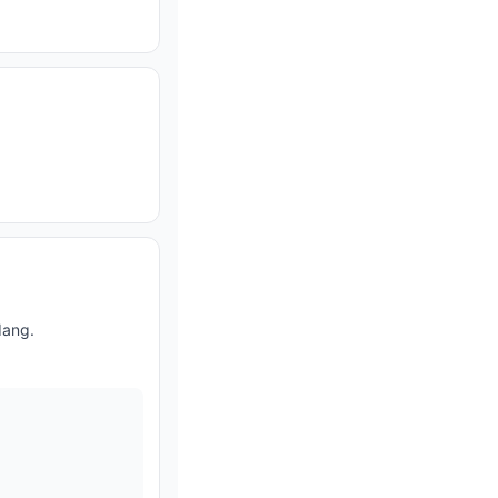
dang.