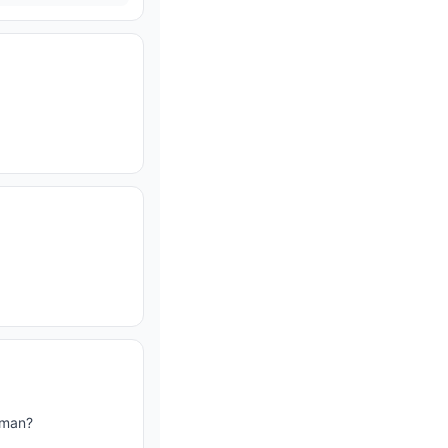
rman?