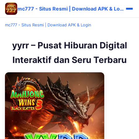
mc777 - Situs Resmi | Download APK & Login
mc777 - Situs Resmi | Download APK & Login
yyrr – Pusat Hiburan Digital
Interaktif dan Seru Terbaru