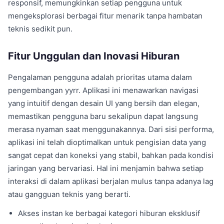
responsif, memungkinkan setiap pengguna untuk
mengeksplorasi berbagai fitur menarik tanpa hambatan
teknis sedikit pun.
Fitur Unggulan dan Inovasi Hiburan
Pengalaman pengguna adalah prioritas utama dalam
pengembangan yyrr. Aplikasi ini menawarkan navigasi
yang intuitif dengan desain UI yang bersih dan elegan,
memastikan pengguna baru sekalipun dapat langsung
merasa nyaman saat menggunakannya. Dari sisi performa,
aplikasi ini telah dioptimalkan untuk pengisian data yang
sangat cepat dan koneksi yang stabil, bahkan pada kondisi
jaringan yang bervariasi. Hal ini menjamin bahwa setiap
interaksi di dalam aplikasi berjalan mulus tanpa adanya lag
atau gangguan teknis yang berarti.
Akses instan ke berbagai kategori hiburan eksklusif