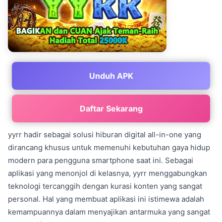
Unduh APK
Daftar Sekarang
yyrr hadir sebagai solusi hiburan digital all-in-one yang
dirancang khusus untuk memenuhi kebutuhan gaya hidup
modern para pengguna smartphone saat ini. Sebagai
aplikasi yang menonjol di kelasnya, yyrr menggabungkan
teknologi tercanggih dengan kurasi konten yang sangat
personal. Hal yang membuat aplikasi ini istimewa adalah
kemampuannya dalam menyajikan antarmuka yang sangat