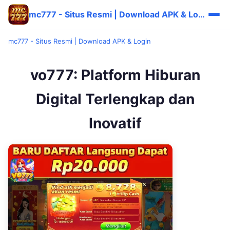
mc777 - Situs Resmi | Download APK & Login
mc777 - Situs Resmi | Download APK & Login
vo777: Platform Hiburan
Digital Terlengkap dan
Inovatif