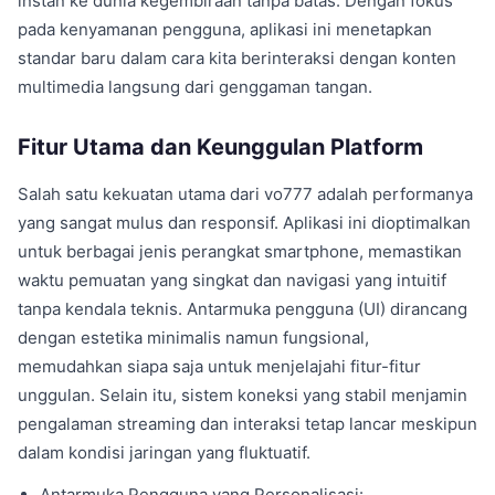
instan ke dunia kegembiraan tanpa batas. Dengan fokus
pada kenyamanan pengguna, aplikasi ini menetapkan
standar baru dalam cara kita berinteraksi dengan konten
multimedia langsung dari genggaman tangan.
Fitur Utama dan Keunggulan Platform
Salah satu kekuatan utama dari vo777 adalah performanya
yang sangat mulus dan responsif. Aplikasi ini dioptimalkan
untuk berbagai jenis perangkat smartphone, memastikan
waktu pemuatan yang singkat dan navigasi yang intuitif
tanpa kendala teknis. Antarmuka pengguna (UI) dirancang
dengan estetika minimalis namun fungsional,
memudahkan siapa saja untuk menjelajahi fitur-fitur
unggulan. Selain itu, sistem koneksi yang stabil menjamin
pengalaman streaming dan interaksi tetap lancar meskipun
dalam kondisi jaringan yang fluktuatif.
Antarmuka Pengguna yang Personalisasi: