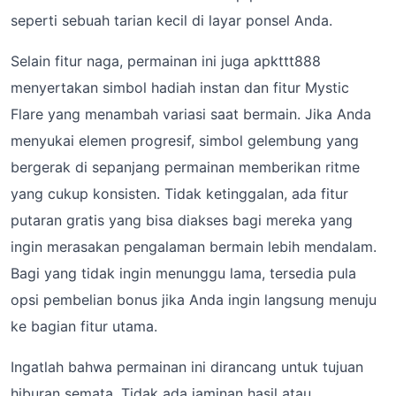
seperti sebuah tarian kecil di layar ponsel Anda.
Selain fitur naga, permainan ini juga apkttt888
menyertakan simbol hadiah instan dan fitur Mystic
Flare yang menambah variasi saat bermain. Jika Anda
menyukai elemen progresif, simbol gelembung yang
bergerak di sepanjang permainan memberikan ritme
yang cukup konsisten. Tidak ketinggalan, ada fitur
putaran gratis yang bisa diakses bagi mereka yang
ingin merasakan pengalaman bermain lebih mendalam.
Bagi yang tidak ingin menunggu lama, tersedia pula
opsi pembelian bonus jika Anda ingin langsung menuju
ke bagian fitur utama.
Ingatlah bahwa permainan ini dirancang untuk tujuan
hiburan semata. Tidak ada jaminan hasil atau