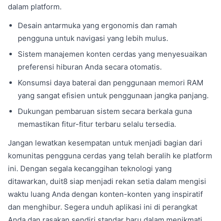
dalam platform.
Desain antarmuka yang ergonomis dan ramah
pengguna untuk navigasi yang lebih mulus.
Sistem manajemen konten cerdas yang menyesuaikan
preferensi hiburan Anda secara otomatis.
Konsumsi daya baterai dan penggunaan memori RAM
yang sangat efisien untuk penggunaan jangka panjang.
Dukungan pembaruan sistem secara berkala guna
memastikan fitur-fitur terbaru selalu tersedia.
Jangan lewatkan kesempatan untuk menjadi bagian dari
komunitas pengguna cerdas yang telah beralih ke platform
ini. Dengan segala kecanggihan teknologi yang
ditawarkan, duit8 siap menjadi rekan setia dalam mengisi
waktu luang Anda dengan konten-konten yang inspiratif
dan menghibur. Segera unduh aplikasi ini di perangkat
Anda dan rasakan sendiri standar baru dalam menikmati